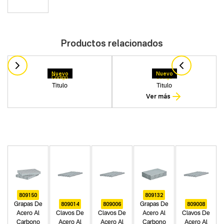
Productos relacionados
Nuevo
Nuevo
Codigo
Codigo
Titulo
Titulo
Ver más
809150
809132
809014
809006
809008
Grapas De
Grapas De
Acero Al
Clavos De
Clavos De
Acero Al
Clavos De
Carbono
Acero Al
Acero Al
Carbono
Acero Al