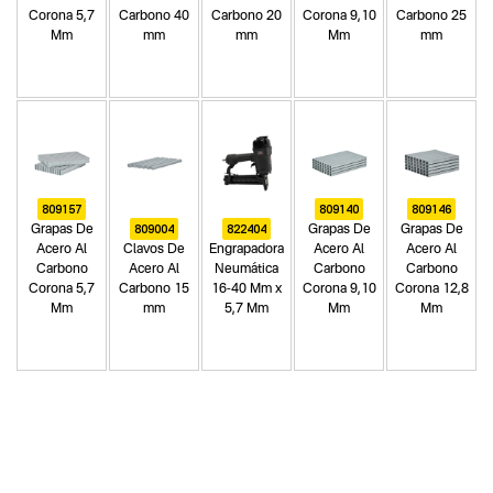
Corona 5,7
Carbono 40
Carbono 20
Corona 9,10
Carbono 25
Mm
mm
mm
Mm
mm
809157
809140
809146
809004
822404
Grapas De
Grapas De
Grapas De
Acero Al
Clavos De
Engrapadora
Acero Al
Acero Al
Carbono
Acero Al
Neumática
Carbono
Carbono
Corona 5,7
Carbono 15
16-40 Mm x
Corona 9,10
Corona 12,8
Mm
mm
5,7 Mm
Mm
Mm
Categoria principal
Herramientas neumáticas