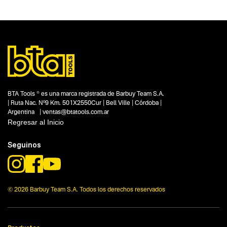
Tipo
Clavadoras y engrapadoras
Subtipo
Consumibles para clavadoras y engrapadoras
Segmentos - pendiente
Carpintería
Construcción
Capacidad
No items found.
BTA Tools ® es una marca registrada de Barbuy Team S.A.
| Ruta Nac. Nº9 Km. 501X2550Cur | Bell Ville | Córdoba |
Funcion o uso
Argentina | ventas@btatools.com.ar
9.10 mm
Regresar al Inicio
Tecnologia
No items found.
Seguinos
© 2026 Barbuy Team S.A. Todos los derechos reservados