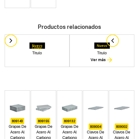
Productos relacionados
Nuevo
Nuevo
Codigo
Codigo
Titulo
Titulo
Ver más
809143
809155
809132
809004
809002
Grapas De
Grapas De
Grapas De
Acero Al
Acero Al
Acero Al
Clavos De
Clavos De
Carbono
Carbono
Carbono
Acero Al
Acero Al