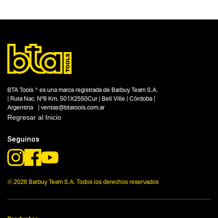
Tipo
Clavadoras y engrapadoras
Subtipo
Consumibles para clavadoras y engrapadoras
Segmentos - pendiente
Carpintería
Construcción
Capacidad
No items found.
BTA Tools ® es una marca registrada de Barbuy Team S.A.
| Ruta Nac. Nº9 Km. 501X2550Cur | Bell Ville | Córdoba |
Funcion o uso
Argentina | ventas@btatools.com.ar
15 mm
Regresar al Inicio
Tecnologia
No items found.
Seguinos
© 2026 Barbuy Team S.A. Todos los derechos reservados