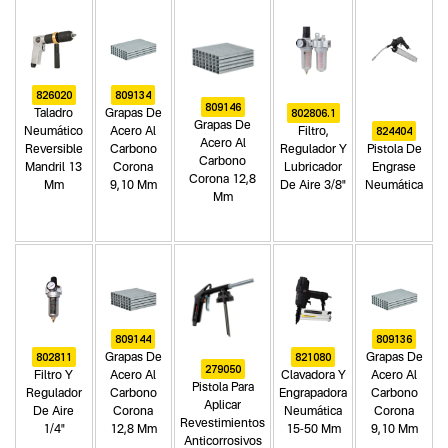
826020
809134
809146
802806.1
Taladro
Grapas De
Grapas De
824404
Neumático
Acero Al
Filtro,
Acero Al
Reversible
Carbono
Regulador Y
Pistola De
Carbono
Mandril 13
Corona
Lubricador
Engrase
Corona 12,8
Mm
9,10 Mm
De Aire 3/8"
Neumática
Mm
809144
809136
802811
821080
Grapas De
Grapas De
279050
Filtro Y
Acero Al
Clavadora Y
Acero Al
Pistola Para
Regulador
Carbono
Engrapadora
Carbono
Aplicar
De Aire
Corona
Neumática
Corona
Revestimientos
1/4"
12,8 Mm
15-50 Mm
9,10 Mm
Anticorrosivos