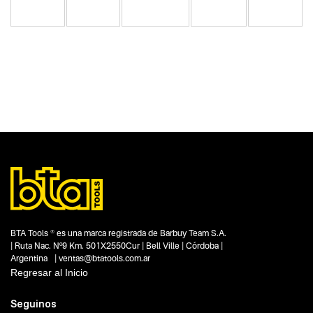
Categoria principal
Herramientas neumáticas
Tipo
Clavadoras y engrapadoras
Subtipo
Engrapadoras neumáticas
Segmentos - pendiente
Carpintería
Construcción
Capacidad
No items found.
BTA Tools ® es una marca registrada de Barbuy Team S.A.
| Ruta Nac. Nº9 Km. 501X2550Cur | Bell Ville | Córdoba |
Funcion o uso
Argentina | ventas@btatools.com.ar
4 mm
Regresar al Inicio
16 mm
Tecnologia
Seguinos
No items found.