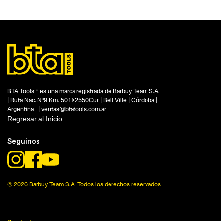
Tipo
Clavadoras y engrapadoras
Subtipo
Consumibles para clavadoras y engrapadoras
Segmentos - pendiente
Carpintería
Construcción
Capacidad
No items found.
BTA Tools ® es una marca registrada de Barbuy Team S.A.
| Ruta Nac. Nº9 Km. 501X2550Cur | Bell Ville | Córdoba |
Funcion o uso
Argentina | ventas@btatools.com.ar
9.10 mm
Regresar al Inicio
Tecnologia
No items found.
Seguinos
© 2026 Barbuy Team S.A. Todos los derechos reservados