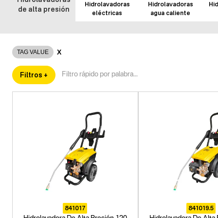
Hidrolavadoras
Hidrolavadoras
Hid
de alta presión
eléctricas
agua caliente
X
TAG VALUE
Filtros +
841017
841019.5