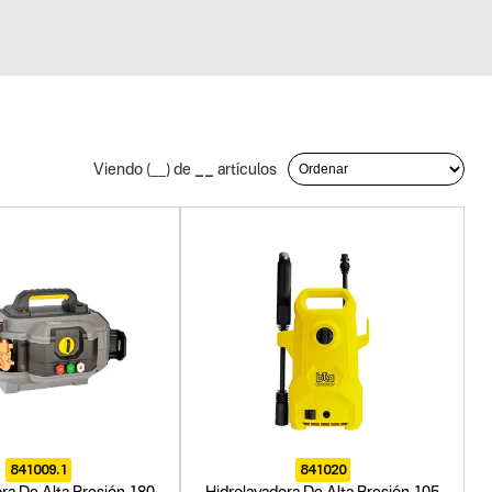
__
Viendo (
__
) de
artículos
841009.1
841020