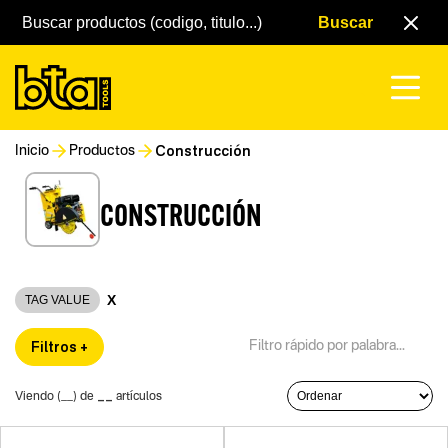
Construcción
Inicio
Productos
CONSTRUCCIÓN
X
TAG VALUE
Filtros +
__
Viendo (
__
) de
artículos