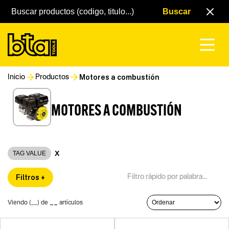
Motores a combustión
Inicio
Productos
MOTORES A COMBUSTIÓN
X
TAG VALUE
Filtros +
__
Viendo (
__
) de
artículos