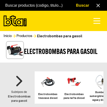
Electrobombas para gasoil
Inicio
Productos
ELECTROBOMBAS PARA GASOIL
Bombas
Subtipos de
Electrobombas
Electrobombas
sumergibles 
Electrobombas
trasvase diesel
para nafta diesel
agua y dies
para gasoil