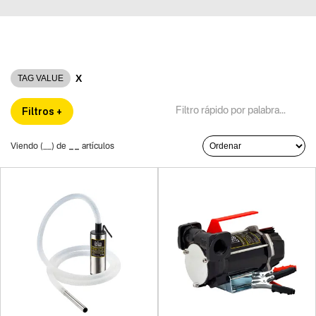
X
TAG VALUE
Filtros +
__
Viendo (
__
) de
artículos