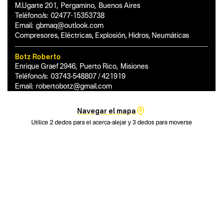
M.Ugarte 201
,
Pergamino
,
Buenos Aires
Teléfono/s:
02477-15353738
Email:
gbmaq@outlook.com
Compresores, Eléctricas, Explosión, Hidros, Neumáticas
Botz Roberto
Enrique Graef 2946
,
Puerto Rico
,
Misiones
Teléfono/s:
03743-548807 / 421919
Email:
robertobotz@gmail.com
Compresores, Eléctricas, Explosión, Hidros, Neumáticas
Navegar el mapa
Bq Tools S.A.
Utilice 2 dedos para el acerca-alejar y 3 dedos para moverse
Av. Mitre 646
,
Berazategui
,
Buenos Aires
Teléfono/s:
11-42532924
Email:
marianostaricco@gmail.com / admin@bulonquilmes.com
Compresores, Eléctricas, Explosión, Hidros, Neumáticas
Caceres Catalino
Avda. Laureano Maradona 986
,
Formosa
,
Formosa
Teléfono/s:
3704-369599 / 529944
Email:
cgmaq_fsa@hotmail.com