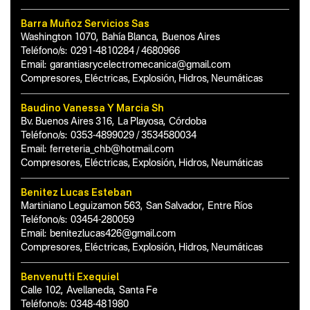
Barra Muñoz Servicios Sas
Washington 1070
,
Bahía Blanca
,
Buenos Aires
Teléfono/s:
0291-4810284 / 4680966
Email:
garantiasrycelectromecanica@gmail.com
Compresores, Eléctricas, Explosión, Hidros, Neumáticas
Baudino Vanessa Y Marcia Sh
Bv. Buenos Aires 316
,
La Playosa
,
Córdoba
Teléfono/s:
0353-4899029 / 3534580034
Email:
ferreteria_chb@hotmail.com
Compresores, Eléctricas, Explosión, Hidros, Neumáticas
Benitez Lucas Esteban
Martiniano Leguizamon 563
,
San Salvador
,
Entre Ríos
Teléfono/s:
03454-280059
Email:
benitezlucas426@gmail.com
Compresores, Eléctricas, Explosión, Hidros, Neumáticas
Benvenutti Exequiel
Calle 102
,
Avellaneda
,
Santa Fe
Teléfono/s:
0348-481980