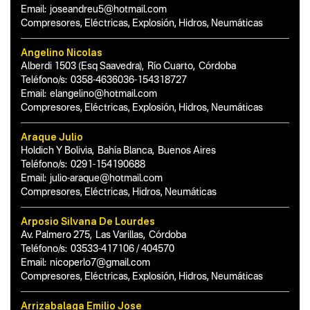
Email:
joseandreu5@hotmail.com
Compresores, Eléctricas, Explosión, Hidros, Neumáticas
Angelino Nicolas
Alberdi 1503 (Esq Saavedra)
,
Río Cuarto
,
Córdoba
Teléfono/s:
0358-4636036-154318727
Email:
elangelino@hotmail.com
Compresores, Eléctricas, Explosión, Hidros, Neumáticas
Araque Julio
Holdich Y Bolivia
,
Bahía Blanca
,
Buenos Aires
Teléfono/s:
0291-154190688
Email:
julio-araque@hotmail.com
Compresores, Eléctricas, Hidros, Neumáticas
Arposio Silvana De Lourdes
Av. Palmero 275
,
Las Varillas
,
Córdoba
Teléfono/s:
03533-417106 / 404570
Email:
nicoperlo7@gmail.com
Compresores, Eléctricas, Explosión, Hidros, Neumáticas
Arrizabalaga Emilio Jose