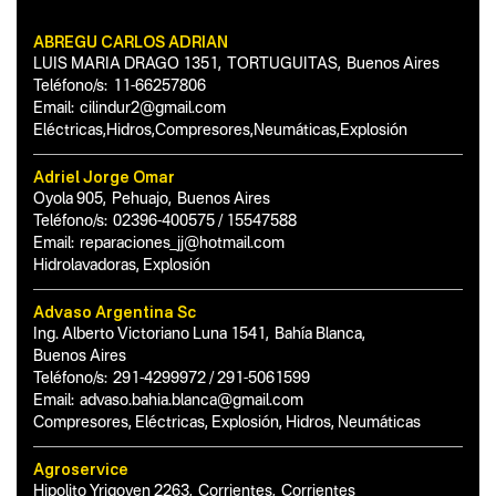
ABREGU CARLOS ADRIAN
LUIS MARIA DRAGO 1351
,
TORTUGUITAS
,
Buenos Aires
Teléfono/s:
11-66257806
Email:
cilindur2@gmail.com
Eléctricas,Hidros,Compresores,Neumáticas,Explosión
Adriel Jorge Omar
Oyola 905
,
Pehuajo
,
Buenos Aires
Teléfono/s:
02396-400575 / 15547588
Email:
reparaciones_jj@hotmail.com
Hidrolavadoras, Explosión
Advaso Argentina Sc
Ing. Alberto Victoriano Luna 1541
,
Bahía Blanca
,
Buenos Aires
Teléfono/s:
291-4299972 / 291-5061599
Email:
advaso.bahia.blanca@gmail.com
Compresores, Eléctricas, Explosión, Hidros, Neumáticas
Agroservice
Hipolito Yrigoyen 2263
,
Corrientes
,
Corrientes