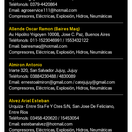
Teléfono/s:
0379-4420864
Email:
agroservice111@hotmail.com
Compresores, Eléctricas, Explosión, Hidros, Neumáticas
Allende Oscar Ramon (Baires Maq)
Av. Hipolito Yrigoyen 10008
,
Jose C. Paz
,
Buenos Aires
Teléfono/s:
011-1523046991 / 1553432122
Email:
bairesmaq@hotmail.com
Compresores, Eléctricas, Explosión, Hidros, Neumáticas
Almiron Antonio
Iriarte 320
,
San Salvador Jujuy
,
Jujuy
Teléfono/s:
03884230488 / 4830089
Email:
ernestoalmiron@gmail.com / catejujuy@gmail.com
Compresores, Eléctricas, Explosión, Hidros, Neumáticas
Alvez Ariel Esteban
Urquiza - Entre Sta Fe Y Ctes S/N
,
San Jose De Feliciano
,
Entre Ríos
Teléfono/s:
03458-420620 / 15453054
Email:
estebanalvez@hotmail.com
Compresores, Eléctricas, Explosión, Hidros, Neumáticas