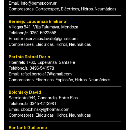
Email:
info@bemer.com.ar
Compresores, Cortacesped, Eléctricas, Hidros, Neumáticas
Bermejo Laudencia Emiliano
Villegas 541
,
Villa Tulumaya
,
Mendoza
Teléfono/s:
0261-5922558
Email:
mbservicios.lavalle@gmail.com
Compresores, Eléctricas, Hidros, Neumáticas
Bertoia Rafael Dario
Hoenfels 1760
,
Esperanza
,
Santa Fe
Teléfono/s:
3496-541578
Email:
rafael.bertoia17@gmail.com
Compresores, Eléctricas, Explosión, Hidros, Neumáticas
Bolchisky David
Sarmiento 944
,
Concordia
,
Entre Ríos
Teléfono/s:
0345-4213981
Email:
dbolchinsky@hotmail.com
Compresores, Eléctricas, Hidros, Neumáticas
Bonfanti Guillermo