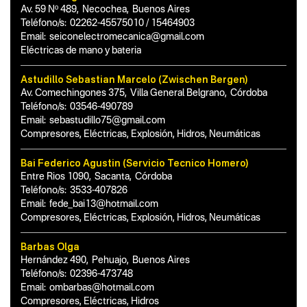
Av. 59 Nº 489
,
Necochea
,
Buenos Aires
Teléfono/s:
02262-45575010 / 15464903
Email:
seiconelectromecanica@gmail.com
Eléctricas de mano y bateria
Astudillo Sebastian Marcelo (Zwischen Bergen)
Av. Comechingones 375
,
Villa General Belgrano
,
Córdoba
Teléfono/s:
03546-490789
Email:
sebastudillo75@gmail.com
Compresores, Eléctricas, Explosión, Hidros, Neumáticas
Bai Federico Agustin (Servicio Tecnico Homero)
Entre Rios 1090
,
Sacanta
,
Córdoba
Teléfono/s:
3533-407826
Email:
fede_bai13@hotmail.com
Compresores, Eléctricas, Explosión, Hidros, Neumáticas
Barbas Olga
Hernández 490
,
Pehuajo
,
Buenos Aires
Teléfono/s:
02396-473748
Email:
ombarbas@hotmail.com
Compresores, Eléctricas, Hidros