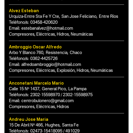
Alvez Esteban
Urquiza-Entre Sta Fe Y Cte
,
San Jose Feliciano
,
Entre Ríos
Teléfono/s:
03458-420620
Email:
estebanalvez@hotmail.com
Compresores, Eléctricas, Hidros, Neumáticas
Ambroggio Oscar Alfredo
Arbo Y Blanco 760
,
Resistencia
,
Chaco
Teléfono/s:
0362-4425726
Email:
alfredoambroggio@hotmail.com
Compresores, Eléctricas, Explosión, Hidros, Neumáticas
Anconetani Marcelo Mario
Calle 15 Nº 1437
,
General Pico
,
La Pampa
Teléfono/s:
2302-15598970 / 2302-15598975
Email:
centrobulonero@gmail.com
Compresores, Eléctricas, Hidros
Andreu Jose Maria
15 De Abril Nº 466
,
Hughes
,
Santa Fe
Teléfono/s:
02473-15418095 / 491029