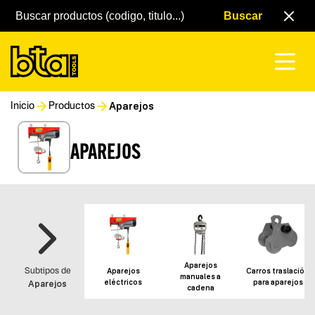
Aparejos
Inicio
Productos
APAREJOS
Aparejos
Aparejos
Carros traslación
Subtipos de
manuales a
eléctricos
para aparejos
Aparejos
cadena