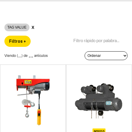
X
TAG VALUE
Filtros +
__
Viendo (
__
) de
artículos
903010