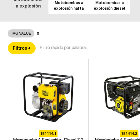
Motobombas a
Motobombas a
a explosión
explosión nafta
explosión diesel
X
TAG VALUE
Filtros +
191114.1
191414.3