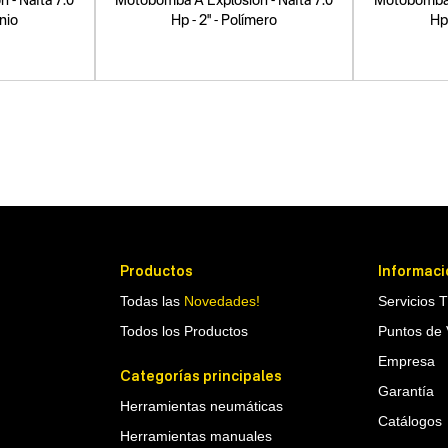
 - Nafta 7.0
Motobomba A Explosión - Nafta 7.0
Motobomba A
inio
Hp - 2" - Polímero
Hp 
Productos
Informaci
Todas las
Novedades!
Servicios 
Todos los Productos
Puntos de 
Empresa
Categorías principales
Garantía
Herramientas neumáticas
Catálogos
Herramientas manuales