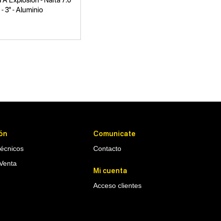
 Explosión - Nafta 7.0
- 3" - Aluminio
ón
Comunicate
Técnicos
Contacto
Venta
Mi cuenta
Acceso clientes