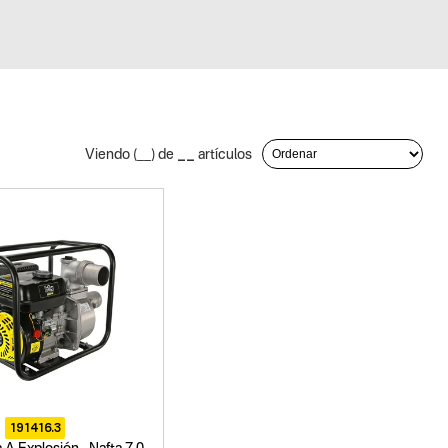
__
Viendo (
__
) de
artículos
191416.3