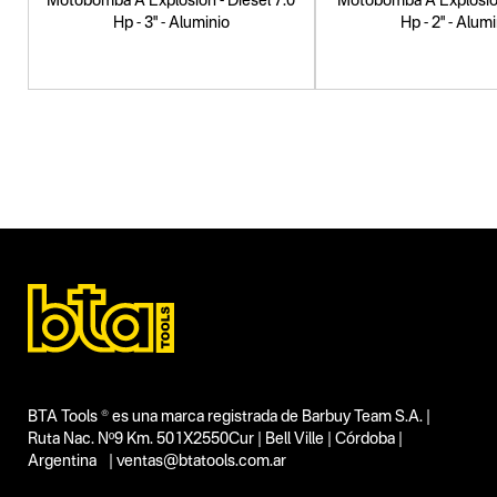
Motobomba A Explosión - Diesel 7.0
Motobomba A Explosión
Hp - 3" - Aluminio
Hp - 2" - Alum
BTA Tools ® es una marca registrada de Barbuy Team S.A. |
Ruta Nac. Nº9 Km. 501X2550Cur | Bell Ville | Córdoba |
Argentina | ventas@btatools.com.ar