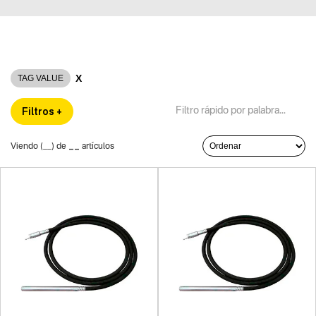
X
TAG VALUE
Filtros +
__
Viendo (
__
) de
artículos