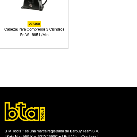
278390
Cabezal Para Compresor 3 Cilindros
En W - 895 L/Min
BTA Tools ® es una marca registrada de Barbuy Team S.A.
| Ruta Nac. Nº9 Km. 501X2550Cur | Bell Ville | Córdoba |