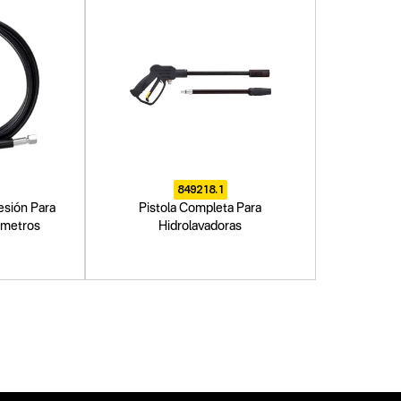
849218.1
esión Para
Pistola Completa Para
6 metros
Hidrolavadoras