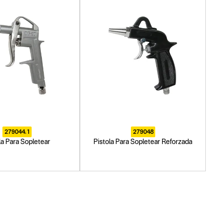
279044.1
279048
la Para Sopletear
Pistola Para Sopletear Reforzada