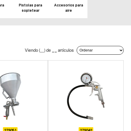
ara
Pistolas para
Accesorios para
sopletear
aire
__
Viendo (
__
) de
artículos
279051
279042