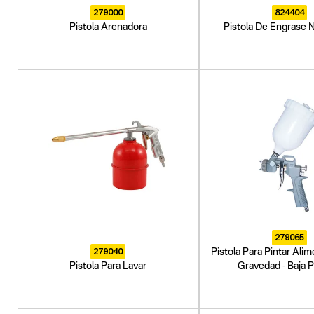
279000
824404
Pistola Arenadora
Pistola De Engrase 
279065
279040
Pistola Para Pintar Ali
Pistola Para Lavar
Gravedad - Baja 