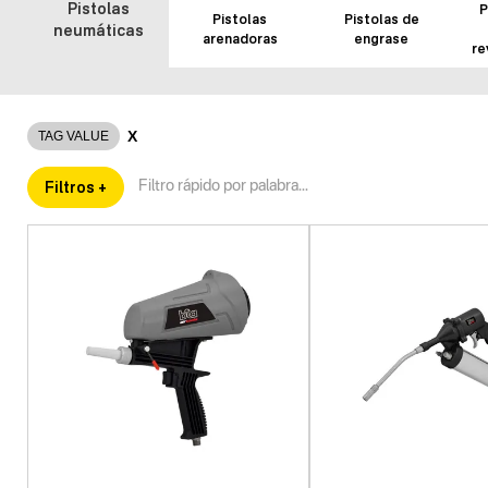
Pistolas
P
Pistolas
Pistolas de
neumáticas
arenadoras
engrase
re
X
TAG VALUE
Filtros +