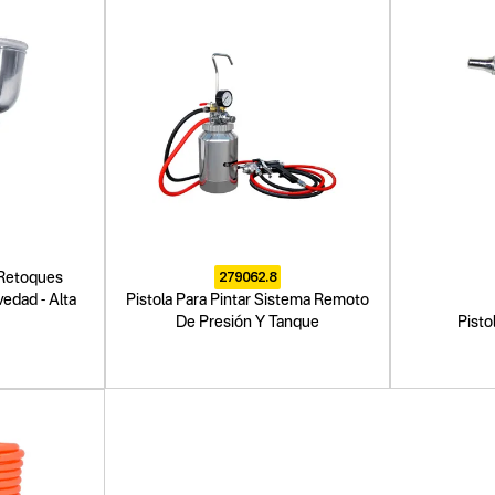
279062.8
- Retoques
edad - Alta
Pistola Para Pintar Sistema Remoto
De Presión Y Tanque
Pisto