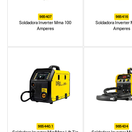
965407
965416
Soldadora Inverter Mma 100
Soldadora Inverter
Amperes
Amperes
965440.1
965434