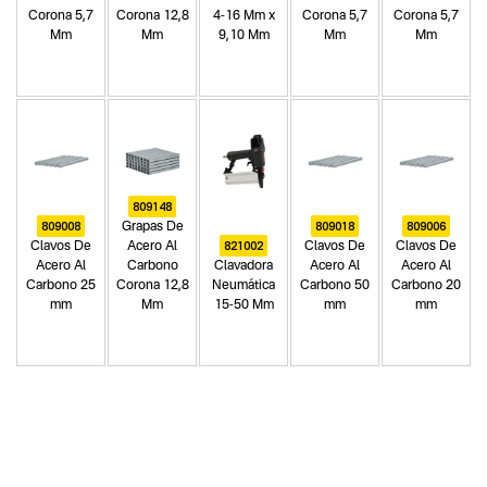
Corona 5,7
Corona 12,8
4-16 Mm x
Corona 5,7
Corona 5,7
Mm
Mm
9,10 Mm
Mm
Mm
809148
809008
809018
809006
Grapas De
821002
Clavos De
Acero Al
Clavos De
Clavos De
Acero Al
Carbono
Clavadora
Acero Al
Acero Al
Carbono 25
Corona 12,8
Neumática
Carbono 50
Carbono 20
mm
Mm
15-50 Mm
mm
mm
Categoria principal
Herramientas neumáticas