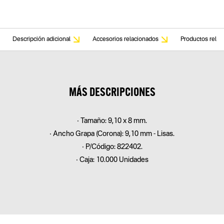
Descripción adicional
Accesorios relacionados
Productos relac
MÁS DESCRIPCIONES
• Tamaño: 9,10 x 8 mm.
• Ancho Grapa (Corona): 9,10 mm - Lisas.
• P/Código: 822402.
• Caja: 10.000 Unidades