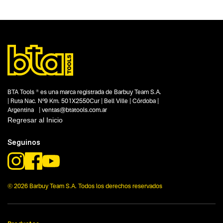
Tipo
Clavadoras y engrapadoras
Subtipo
Consumibles para clavadoras y engrapadoras
Segmentos - pendiente
Carpintería
Construcción
Capacidad
No items found.
BTA Tools ® es una marca registrada de Barbuy Team S.A.
| Ruta Nac. Nº9 Km. 501X2550Cur | Bell Ville | Córdoba |
Funcion o uso
Argentina | ventas@btatools.com.ar
9.10 mm
Regresar al Inicio
Tecnologia
No items found.
Seguinos
© 2026 Barbuy Team S.A. Todos los derechos reservados