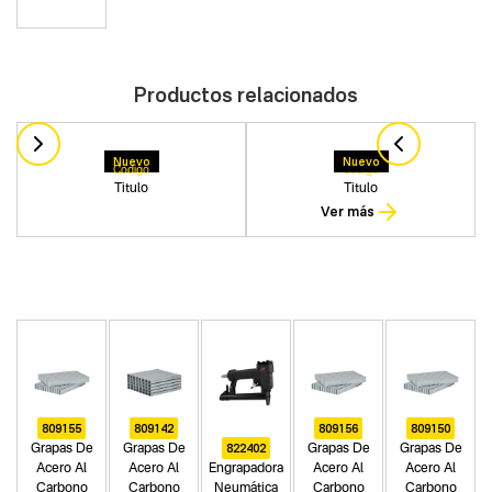
Productos relacionados
Nuevo
Nuevo
Codigo
Codigo
Titulo
Titulo
Ver más
809155
809142
809156
809150
822402
Grapas De
Grapas De
Grapas De
Grapas De
Acero Al
Acero Al
Engrapadora
Acero Al
Acero Al
Carbono
Carbono
Neumática
Carbono
Carbono