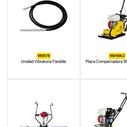
993578
993406.2
Unidad Vibratoria Flexible
Placa Compactadora 3