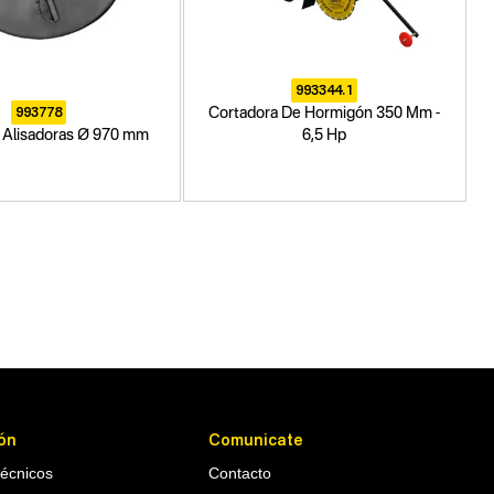
993344.1
993778
Cortadora De Hormigón 350 Mm -
a Alisadoras Ø 970 mm
6,5 Hp
ón
Comunicate
Técnicos
Contacto