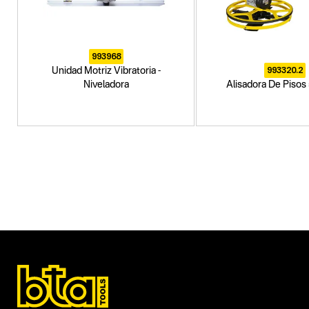
993968
993320.2
Unidad Motriz Vibratoria -
Niveladora
Alisadora De Piso
Categoria principal
Herramientas a explosión
Tipo
Alisadoras de pisos
Subtipo
Paletas y platos para alisadoras
Segmentos - pendiente
Construcción
Capacidad