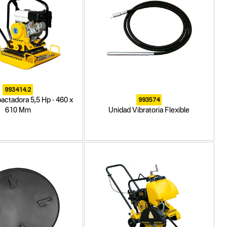
993414.2
993574
ctadora 5,5 Hp - 460 x
610 Mm
Unidad Vibratoria Flexible