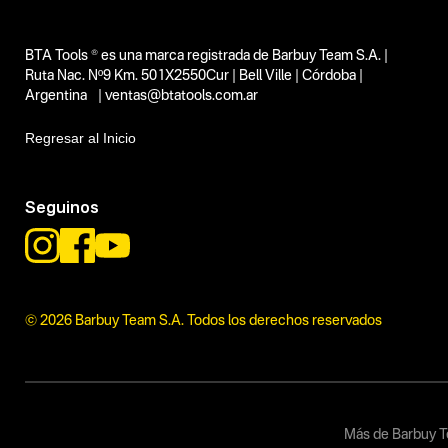
No items found.
Funcion o uso
1200 mm
BTA Tools ® es una marca registrada de Barbuy Team S.A. |
Tecnologia
Ruta Nac. Nº9 Km. 501X2550Cur | Bell Ville | Córdoba |
Argentina | ventas@btatools.com.ar
No items found.
Regresar al Inicio
Seguinos
© 2026 Barbuy Team S.A. Todos los derechos reservados
Más de Barbuy T