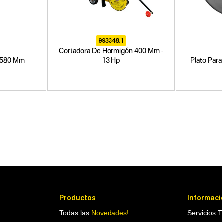
993348.1
Cortadora De Hormigón 400 Mm -
s 580 Mm
13 Hp
Plato Par
Productos
Informaci
Todas las
Novedades!
Servicios 