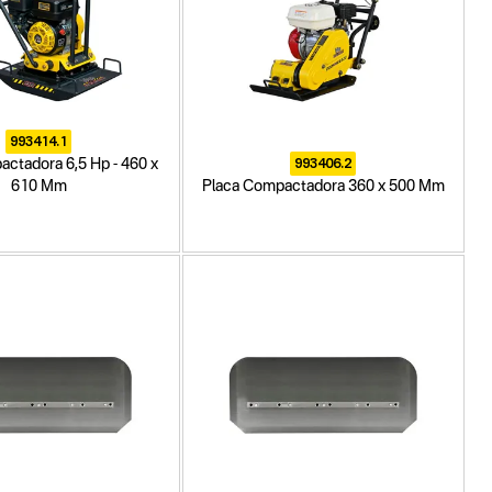
993414.1
993406.2
ctadora 6,5 Hp - 460 x
610 Mm
Placa Compactadora 360 x 500 Mm