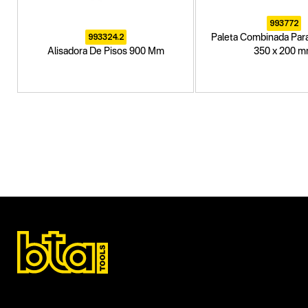
993772
993324.2
Paleta Combinada Para
Alisadora De Pisos 900 Mm
350 x 200 
Categoria principal
Herramientas a explosión
Tipo
Alisadoras de pisos
Subtipo
No items found.
Segmentos - pendiente
Construcción
Capacidad
9 HP
Funcion o uso