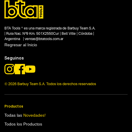
Segmentos - pendiente
Construcción
Capacidad
9 HP
BTA Tools ® es una marca registrada de Barbuy Team S.A.
Funcion o uso
| Ruta Nac. Nº9 Km. 501X2550Cur | Bell Ville | Córdoba |
1170 mm
Argentina | ventas@btatools.com.ar
Tecnologia
Regresar al Inicio
No items found.
Seguinos
© 2026 Barbuy Team S.A. Todos los derechos reservados
Productos
Todas las
Novedades!
Todos los Productos