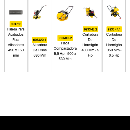
993780
993348.2
993344.1
Paleta Para
Acabados
Cortadora
Cortadora
993410.2
993320.1
Para
De
De
Placa
Alisadoras
Alisadora
Hormigón
Hormigón
Compactadora
450 x 150
De Pisos
400 Mm - 9
350 Mm -
5,5 Hp - 500 x
mm
580 Mm
Hp
6,5 Hp
530 Mm
Categoria principal
Herramientas a explosión
Tipo
Alisadoras de pisos
Subtipo
No items found.