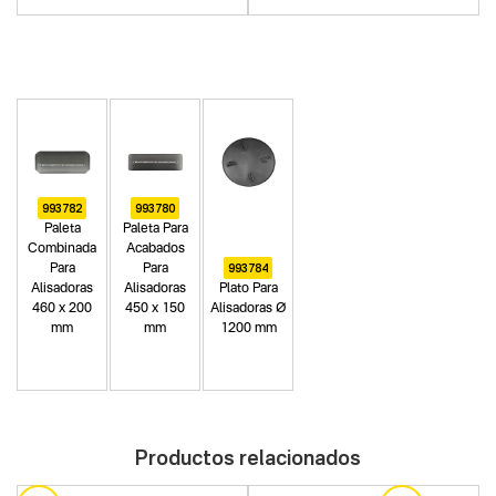
993782
993780
Paleta
Paleta Para
Combinada
Acabados
993784
Para
Para
Alisadoras
Alisadoras
Plato Para
460 x 200
450 x 150
Alisadoras Ø
mm
mm
1200 mm
Productos relacionados