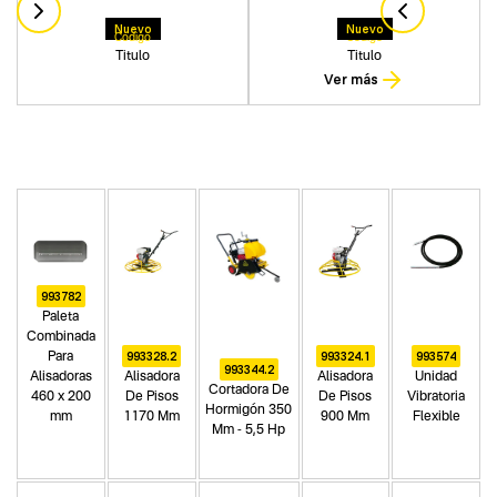
Nuevo
Nuevo
Codigo
Codigo
Titulo
Titulo
Ver más
993782
Paleta
Combinada
993328.2
993324.1
993574
Para
993344.2
Alisadoras
Alisadora
Alisadora
Unidad
Cortadora De
460 x 200
De Pisos
De Pisos
Vibratoria
Hormigón 350
mm
1170 Mm
900 Mm
Flexible
Mm - 5,5 Hp