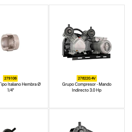
279106
278220.4V
ipo Italiano Hembra Ø
Grupo Compresor - Mando
1/4"
Indirecto 3.0 Hp