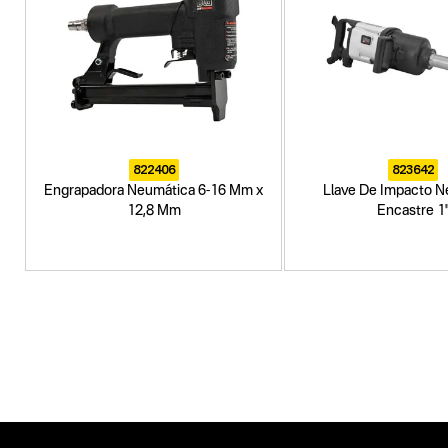
822406
823642
Engrapadora Neumática 6-16 Mm x
Llave De Impacto N
12,8 Mm
Encastre 1
Categoria principal
Herramientas neumáticas
Tipo
Compresores de aire
Subtipo