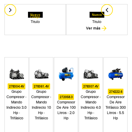
Nuevo
Nuevo
Codigo
Codigo
Titulo
Titulo
Ver más
278304.4V
278361.4V
278307.4V
274222.6
Grupo
Grupo
Grupo
272058.3
Compresor -
Compresor -
Compresor -
Compresor
Mando
Mando
Compresor
Mando
De Aire
Indirecto 3.0
Indirecto 10
De Aire 100
Indirecto 4.0
Trifásico 300
Hp -
Hp -
Litros - 2.0
Hp -
Litros - 5.5
Trifásico
Trifásico
Hp
Trifásico
Hp