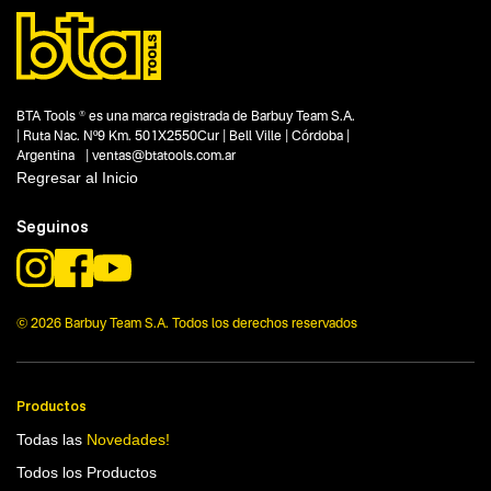
Segmentos - pendiente
Talleres
Capacidad
10 HP
Funcion o uso
BTA Tools ® es una marca registrada de Barbuy Team S.A.
No items found.
| Ruta Nac. Nº9 Km. 501X2550Cur | Bell Ville | Córdoba |
Argentina | ventas@btatools.com.ar
Tecnologia
Regresar al Inicio
No items found.
Seguinos
© 2026 Barbuy Team S.A. Todos los derechos reservados
Productos
Todas las
Novedades!
Todos los Productos