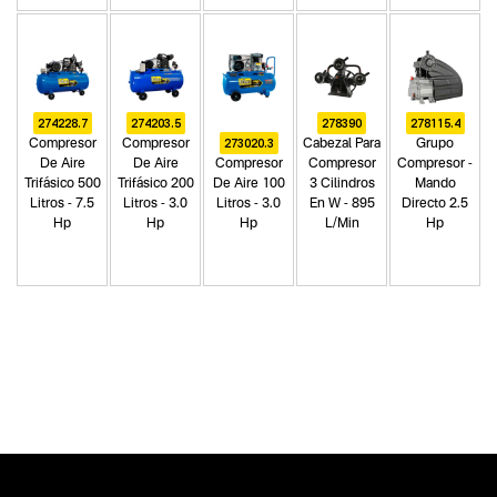
274228.7
274203.5
278390
278115.4
273020.3
Compresor
Compresor
Cabezal Para
Grupo
De Aire
De Aire
Compresor
Compresor
Compresor -
Trifásico 500
Trifásico 200
De Aire 100
3 Cilindros
Mando
Litros - 7.5
Litros - 3.0
Litros - 3.0
En W - 895
Directo 2.5
Hp
Hp
Hp
L/Min
Hp
Categoria principal
Herramientas eléctricas
Tipo
Compresores de aire
Subtipo
Grupos compresores