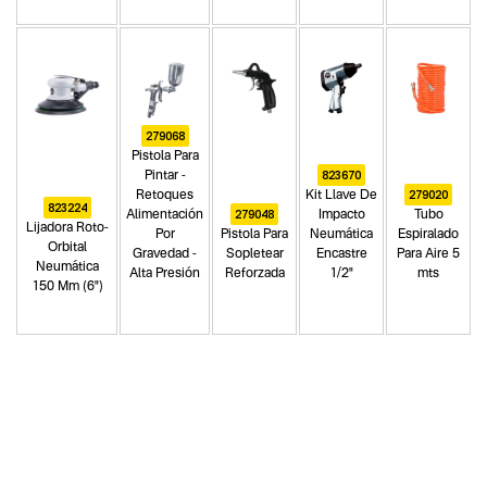
279068
Pistola Para
823670
Pintar -
279020
Retoques
Kit Llave De
823224
279048
Alimentación
Impacto
Tubo
Lijadora Roto-
Por
Pistola Para
Neumática
Espiralado
Orbital
Gravedad -
Sopletear
Encastre
Para Aire 5
Neumática
Alta Presión
Reforzada
1/2"
mts
150 Mm (6")
Categoria principal
Herramientas neumáticas
Tipo