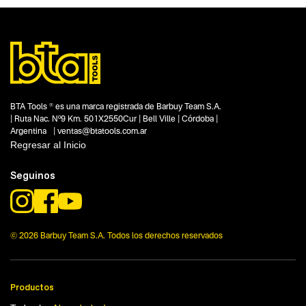
Pistolas neumáticas
Subtipo
Accesorios para aire
Segmentos - pendiente
Talleres
Automotor
Capacidad
No items found.
BTA Tools ® es una marca registrada de Barbuy Team S.A.
| Ruta Nac. Nº9 Km. 501X2550Cur | Bell Ville | Córdoba |
Funcion o uso
Argentina | ventas@btatools.com.ar
5 mts
Regresar al Inicio
Tecnologia
No items found.
Seguinos
© 2026 Barbuy Team S.A. Todos los derechos reservados
Productos