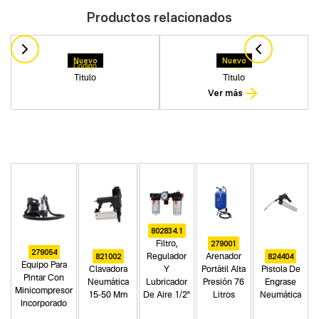
Productos relacionados
Nuevo
Nuevo
Codigo
Codigo
Titulo
Titulo
Ver más
802834.1
279001
Filtro,
279054
821002
824404
Regulador
Arenador
Equipo Para
Clavadora
Y
Portátil Alta
Pistola De
Pintar Con
Neumática
Lubricador
Presión 76
Engrase
Minicompresor
15-50 Mm
De Aire 1/2"
Litros
Neumática
Incorporado