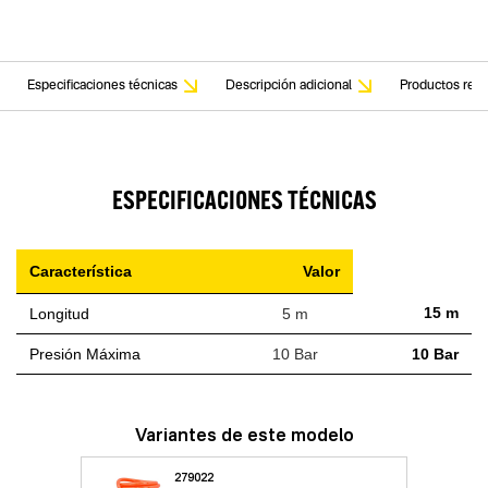
Especificaciones técnicas
Descripción adicional
Productos rela
ESPECIFICACIONES TÉCNICAS
Característica
Valor
15 m
Longitud
5 m
Presión Máxima
10 Bar
10 Bar
Variantes de este modelo
279022