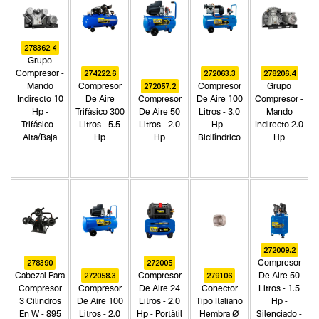
278362.4
Grupo
274222.6
272063.3
278206.4
Compresor -
272057.2
Mando
Compresor
Compresor
Grupo
Indirecto 10
De Aire
Compresor
De Aire 100
Compresor -
Hp -
Trifásico 300
De Aire 50
Litros - 3.0
Mando
Trifásico -
Litros - 5.5
Litros - 2.0
Hp -
Indirecto 2.0
Alta/Baja
Hp
Hp
Bicilíndrico
Hp
272009.2
278390
272005
Compresor
272058.3
279106
Cabezal Para
Compresor
De Aire 50
Compresor
Compresor
De Aire 24
Conector
Litros - 1.5
3 Cilindros
De Aire 100
Litros - 2.0
Tipo Italiano
Hp -
En W - 895
Litros - 2.0
Hp - Portátil
Hembra Ø
Silenciado -