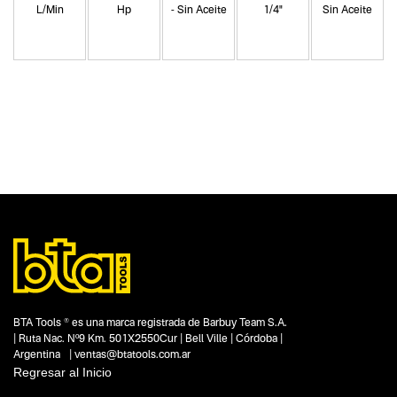
L/Min
Hp
- Sin Aceite
1/4"
Sin Aceite
Categoria principal
Herramientas eléctricas
Tipo
Compresores de aire
Subtipo
Compresores de aire mando indirecto
Segmentos - pendiente
Talleres
Construcción
Pintura
Capacidad
BTA Tools ® es una marca registrada de Barbuy Team S.A.
3 HP
| Ruta Nac. Nº9 Km. 501X2550Cur | Bell Ville | Córdoba |
Funcion o uso
Argentina | ventas@btatools.com.ar
No items found.
Regresar al Inicio