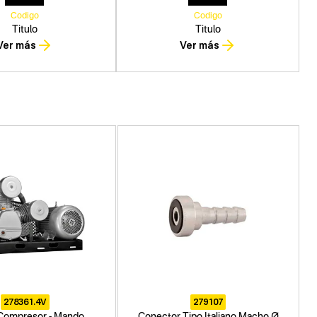
Codigo
Codigo
Titulo
Titulo
Ver más
Ver más
278361.4V
279107
Compresor - Mando
Conector Tipo Italiano Macho Ø