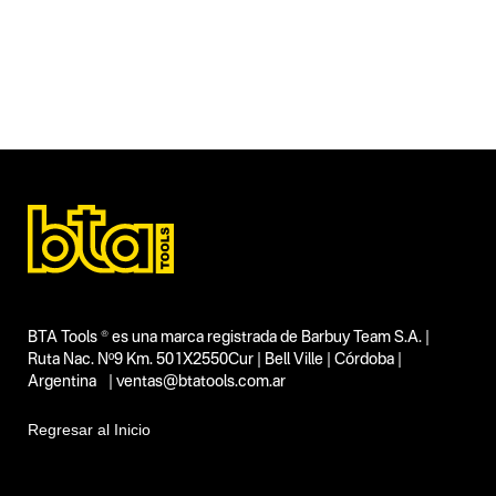
Categoria principal
Herramientas eléctricas
Tipo
Compresores de aire
Subtipo
Grupos compresores
Segmentos - pendiente
Talleres
Capacidad
2 HP
Funcion o uso
No items found.
BTA Tools ® es una marca registrada de Barbuy Team S.A. |
Tecnologia
Ruta Nac. Nº9 Km. 501X2550Cur | Bell Ville | Córdoba |
Argentina | ventas@btatools.com.ar
No items found.
Regresar al Inicio