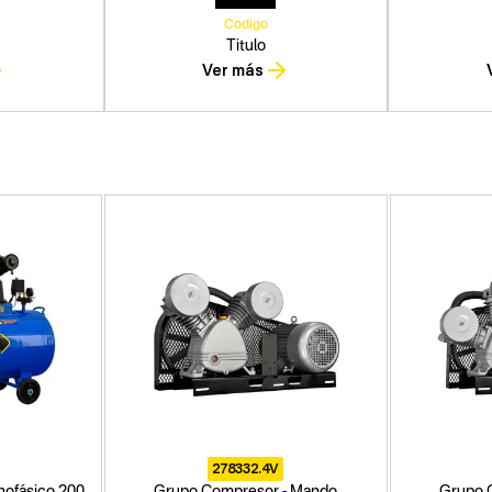
Codigo
Titulo
Ver más
278332.4V
ofásico 200
Grupo Compresor - Mando
Grupo 