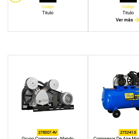
Codigo
Codigo
Titulo
Titulo
Ver más
278307.4V
273241.5
Grupo Compresor - Mando
Compresor De Aire Mon