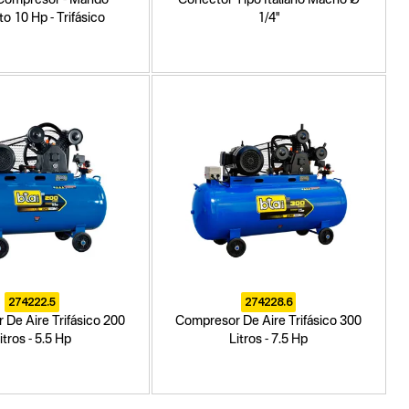
to 10 Hp - Trifásico
1/4"
274222.5
274228.6
De Aire Trifásico 200
Compresor De Aire Trifásico 300
itros - 5.5 Hp
Litros - 7.5 Hp