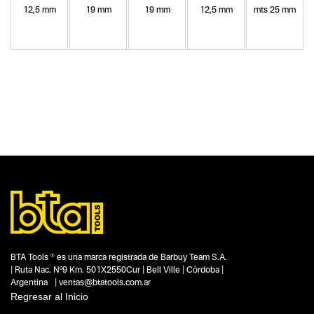
12,5 mm
19 mm
19 mm
12,5 mm
mts 25 mm
Categoria principal
Herramientas manuales
Tipo
Cintas métricas
Subtipo
No items found.
Segmentos - pendiente
Construcción
Carpintería
Capacidad
BTA Tools ® es una marca registrada de Barbuy Team S.A.
No items found.
| Ruta Nac. Nº9 Km. 501X2550Cur | Bell Ville | Córdoba |
Argentina | ventas@btatools.com.ar
Funcion o uso
Regresar al Inicio
2 mts