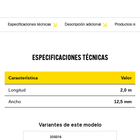
Especificaciones técnicas
Descripción adicional
Productos rela
ESPECIFICACIONES TÉCNICAS
Característica
Valor
Longitud
2,0 m
Ancho
12,5 mm
Variantes de este modelo
335016