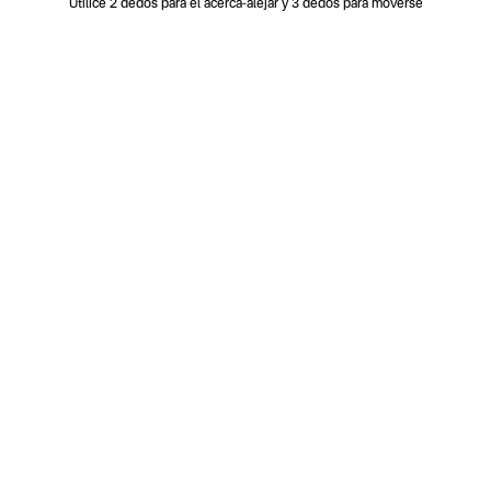
Utilice 2 dedos para el acerca-alejar y 3 dedos para moverse