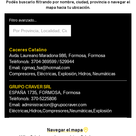
Podés buscarlo filtrando por nombre, ciudad, provincia o navegar el
mapa hacia tu ubicación.
Filtro avanzado...
Caceres Catalino
Avda. Laureano Maradona 986
,
Formosa
,
Formosa
Teléfono/s:
3704-369599 / 529944
Email:
cgmaq_fsa@hotmail.com
Compresores, Eléctricas, Explosión, Hidros, Neumáticas
GRUPO CRAVER SRL
ESPAÑA 1735
,
FORMOSA
,
Formosa
Teléfono/s:
370-5225806
Email:
administracion@grupocraver.com
Eléctricas,Hidros,Compresores,Neumáticas,Explosión
Navegar el mapa