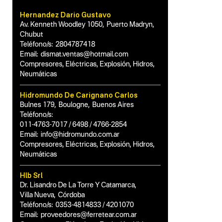
Hernandez Dario Gustavo
Av. Kenneth Woodley 1050
,
Puerto Madryn
,
Chubut
Teléfono/s:
2804787418
Email:
dismat.ventas@hotmail.com
Compresores, Eléctricas, Explosión, Hidros,
Neumáticas
Hidromundo De Carignano Carlos
Bulnes 179
,
Boulogne
,
Buenos Aires
Teléfono/s:
011-4763-7017 / 6498 / 4766-2854
Email:
info@hidromundo.com.ar
Compresores, Eléctricas, Explosión, Hidros,
Neumáticas
Hlb Srl
Dr. Lisandro De La Torre Y Catamarca
,
Villa Nueva
,
Córdoba
Teléfono/s:
0353-4814833 / 4201070
Email:
proveedores@ferretear.com.ar