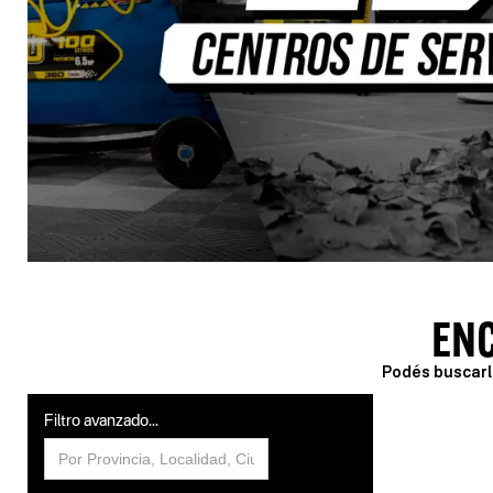
EN
Podés buscarlo
Filtro avanzado...