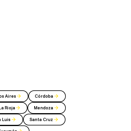
os Aires
Córdoba
La Rioja
Mendoza
 Luis
Santa Cruz