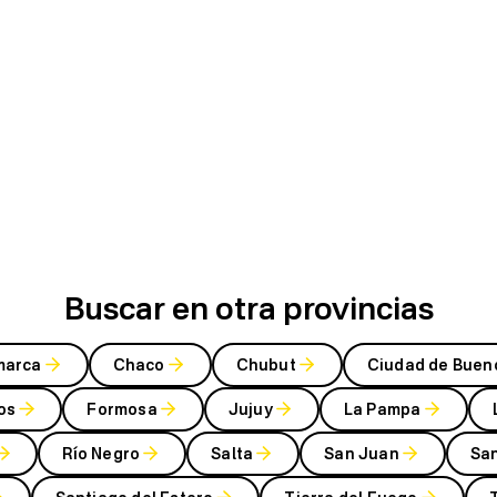
Buscar en otra provincias
marca
Chaco
Chubut
Ciudad de Buen
os
Formosa
Jujuy
La Pampa
Río Negro
Salta
San Juan
San