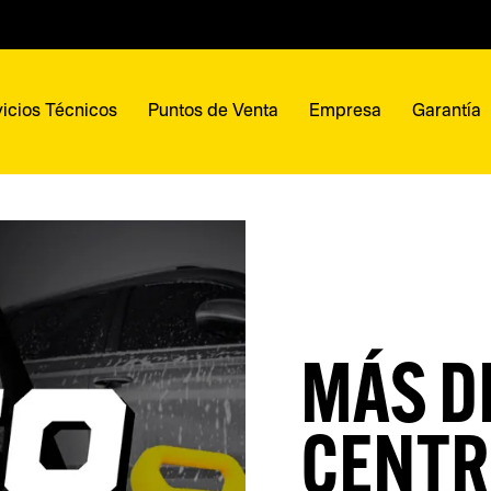
icios Técnicos
Puntos de Venta
Empresa
Garantía
MÁS D
CENTR