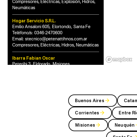
Compresores, Eléctricas, Explosión, Hidros,
Neumáticas
Hogar Servicio S.R.L.
Emilio Ansaloni 605
,
Elortondo
,
Santa Fe
Teléfono/s:
0346-2470600
Email:
stecnico@petenattihnos.com.ar
Compresores, Eléctricas, Hidros, Neumáticas
Ibarra Fabian Oscar
Peteribi 3
,
Eldorado
,
Misiones
Teléfono/s:
03751-424656-15663185
Email:
hidromisiones@hotmail.com
Compresores, Eléctricas, Explosión, Hidros,
Neumáticas
Buenos Aires
Cata
IBARROLA HORACIO EMANUEL
Av. Polonia 1932
,
Comodoro Rivadavia
,
Corrientes
Entre Rí
Chubut
Teléfono/s:
0345-154945415
Misiones
Neuquén
Email:
emanuelibarrola77@gmail.com
Compresores, Eléctricas, Hidros, Neumáticas