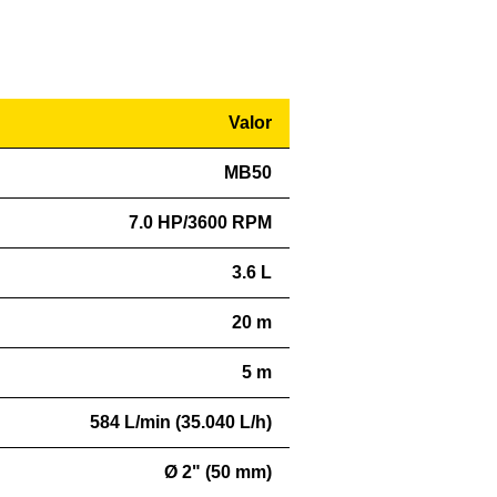
Valor
MB50
7.0 HP/3600 RPM
3.6 L
20 m
5 m
584 L/min (35.040 L/h)
Ø 2" (50 mm)