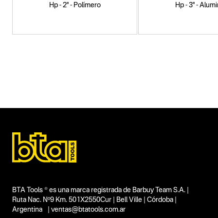
Hp - 2" - Polímero
Hp - 3" - Alumi
Categoria principal
Herramientas a explosión
Tipo
Motobombas a explosión
Subtipo
Motobombas a explosión nafta
Segmentos - pendiente
Construcción
Hogar y aire libre
Capacidad
7 HP
Funcion o uso
2"
BTA Tools ® es una marca registrada de Barbuy Team S.A. |
Tecnologia
Ruta Nac. Nº9 Km. 501X2550Cur | Bell Ville | Córdoba |
Argentina | ventas@btatools.com.ar
No items found.