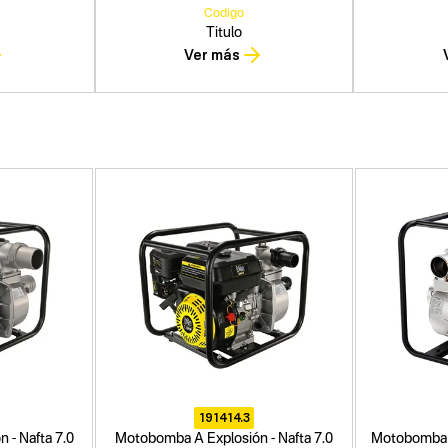
Codigo
Titulo
Ver más
191414.3
 - Nafta 7.0
Motobomba A Explosión - Nafta 7.0
Motobomba A