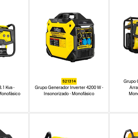
521314
Grupo G
.1 Kva -
Grupo Generador Inverter 4200 W -
Arra
 Monofásico
Insonorizado - Monofásico
Mono