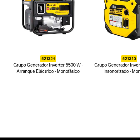
521324
521310
Grupo Generador Inverter 5500 W -
Grupo Generador Inver
Arranque Eléctrico - Monofásico
Insonorizado - Mo
Categoria principal
Herramientas a explosión
Tipo
Grupos generadores