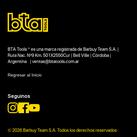
Subtipo
Grupos generadores monofásicos trifásicos
Segmentos - pendiente
Construcción
Talleres
Hogar y aire libre
Capacidad
8.3 kVA
Funcion o uso
BTA Tools ® es una marca registrada de Barbuy Team S.A. |
Ruta Nac. Nº9 Km. 501X2550Cur | Bell Ville | Córdoba |
No items found.
Argentina | ventas@btatools.com.ar
Tecnologia
459 cc
Regresar al Inicio
Seguinos
© 2026 Barbuy Team S.A. Todos los derechos reservados