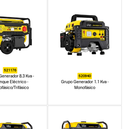
521176
520940
enerador 8.3 Kva -
nque Eléctrico -
Grupo Generador 1.1 Kva -
fásico/Trifásico
Monofásico