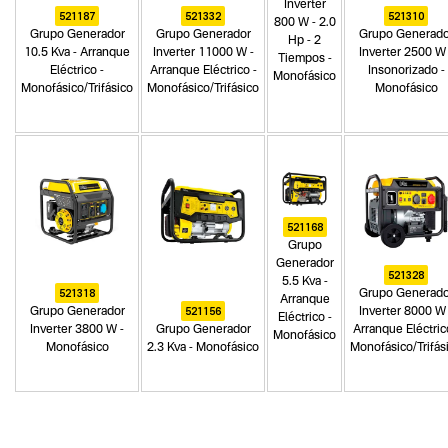
Inverter
521187
521332
521310
800 W - 2.0
Grupo Generador
Grupo Generador
Grupo Generado
Hp - 2
10.5 Kva - Arranque
Inverter 11000 W -
Inverter 2500 W 
Tiempos -
Eléctrico -
Arranque Eléctrico -
Insonorizado -
Monofásico
Monofásico/Trifásico
Monofásico/Trifásico
Monofásico
521168
Grupo
Generador
521328
5.5 Kva -
521318
Grupo Generado
Arranque
521156
Grupo Generador
Inverter 8000 W 
Eléctrico -
Inverter 3800 W -
Grupo Generador
Arranque Eléctric
Monofásico
Monofásico
2.3 Kva - Monofásico
Monofásico/Trifás