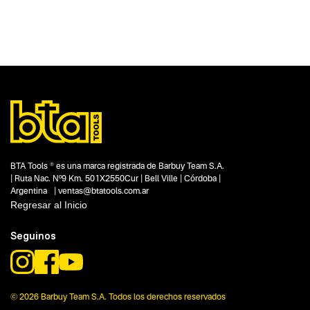
Categoria principal
Herramientas a explosión
Tipo
Grupos generadores
Subtipo
Grupos generadores monofásicos
Segmentos - pendiente
Construcción
Talleres
Hogar y aire libre
Capacidad
BTA Tools ® es una marca registrada de Barbuy Team S.A.
3.1 kVA
| Ruta Nac. Nº9 Km. 501X2550Cur | Bell Ville | Córdoba |
Funcion o uso
Argentina | ventas@btatools.com.ar
No items found.
Regresar al Inicio
Tecnologia
Seguinos
208 cc
© 2026 Barbuy Team S.A. Todos los derechos reservados