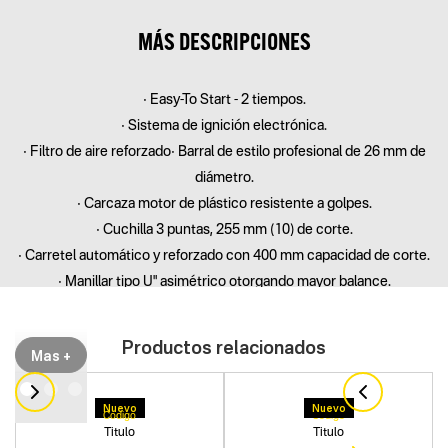
MÁS DESCRIPCIONES
• Easy-To Start - 2 tiempos.
• Sistema de ignición electrónica.
• Filtro de aire reforzado• Barral de estilo profesional de 26 mm de
diámetro.
• Carcaza motor de plástico resistente a golpes.
• Cuchilla 3 puntas, 255 mm (10) de corte.
• Carretel automático y reforzado con 400 mm capacidad de corte.
• Manillar tipo U" asimétrico otorgando mayor balance.
• Protector carretel/cuchilla doble, super reforzado y de gran
cobertura
Productos relacionados
Mas +
Nuevo
Nuevo
Codigo
Codigo
Titulo
Titulo