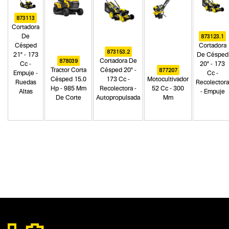
873113
Cortadora
873123.1
De
Césped
Cortadora
873153.2
21" - 173
De Césped
878039
Cortadora De
Cc -
20" - 173
877207
Tractor Corta
Césped 20" -
Empuje -
Cc -
Césped 15.0
173 Cc -
Motocultivador
Ruedas
Recolectora
Hp - 985 Mm
Recolectora -
52 Cc - 300
Altas
- Empuje
De Corte
Autopropulsada
Mm
Categoria principal
Herramientas a explosión
Tipo
Desmalezadoras a explosión
Subtipo
No items found.