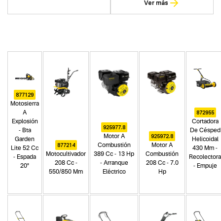
Ver más
877129
Motosierra
872955
A
Explosión
Cortadora
925977.8
- Bta
De Césped
925972.8
Motor A
Garden
Helicoidal
877214
Combustión
Motor A
Lite 52 Cc
430 Mm -
Motocultivador
389 Cc - 13 Hp
Combustión
- Espada
Recolectora
208 Cc -
- Arranque
208 Cc - 7.0
20"
- Empuje
550/850 Mm
Eléctrico
Hp