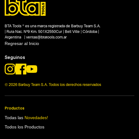
Segmentos - pendiente
Jardinería y poda
Capacidad
1.4 kW
BTA Tools ® es una marca registrada de Barbuy Team S.A.
Funcion o uso
| Ruta Nac. Nº9 Km. 501X2550Cur | Bell Ville | Córdoba |
No items found.
Argentina | ventas@btatools.com.ar
Regresar al Inicio
Tecnologia
52 cc
Seguinos
© 2026 Barbuy Team S.A. Todos los derechos reservados
Productos
Todas las
Novedades!
Todos los Productos