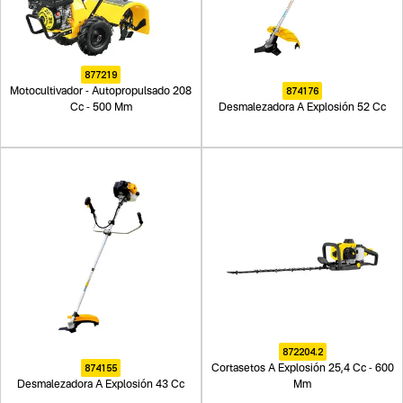
877219
874176
Motocultivador - Autopropulsado 208
Cc - 500 Mm
Desmalezadora A Explosión 52 Cc
872204.2
874155
Cortasetos A Explosión 25,4 Cc - 600
Desmalezadora A Explosión 43 Cc
Mm