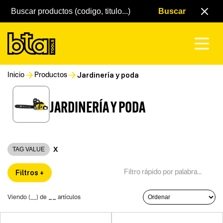
Jardinería y poda
Inicio
Productos
JARDINERÍA Y PODA
X
TAG VALUE
Filtros +
__
Viendo (
__
) de
artículos