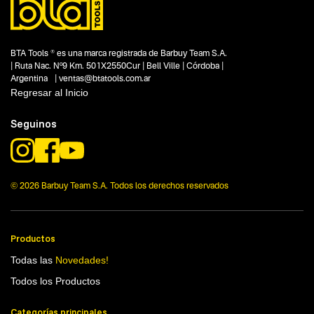
Talleres
Construcción
Capacidad
No items found.
BTA Tools ® es una marca registrada de Barbuy Team S.A.
| Ruta Nac. Nº9 Km. 501X2550Cur | Bell Ville | Córdoba |
Funcion o uso
Argentina | ventas@btatools.com.ar
6 mts
Regresar al Inicio
Tecnologia
3 Tn
Seguinos
© 2026 Barbuy Team S.A. Todos los derechos reservados
Productos
Todas las
Novedades!
Todos los Productos
Categorías principales