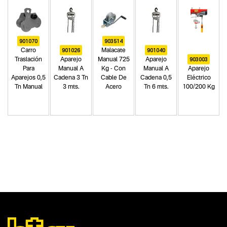
901070
903514
901026
901040
Carro
Malacate
903003
Traslación
Aparejo
Manual 725
Aparejo
Para
Manual A
Kg - Con
Manual A
Aparejo
Aparejos 0,5
Cadena 3 Tn
Cable De
Cadena 0,5
Eléctrico
Tn Manual
3 mts.
Acero
Tn 6 mts.
100/200 Kg
Categoria principal
Herramientas manuales
Tipo
Aparejos
Subtipo
Aparejos manuales a cadena
Segmentos - pendiente