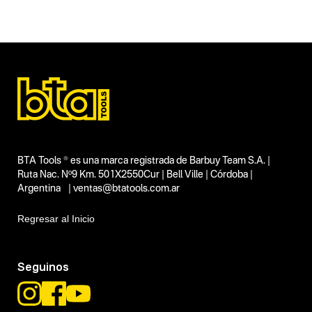
Herramientas manuales
Tipo
Aparejos
Subtipo
Aparejos manuales a cadena
Segmentos - pendiente
Talleres
Construcción
Capacidad
No items found.
Funcion o uso
BTA Tools ® es una marca registrada de Barbuy Team S.A. |
6 mts
Ruta Nac. Nº9 Km. 501X2550Cur | Bell Ville | Córdoba |
Tecnologia
Argentina | ventas@btatools.com.ar
2 Tn
Regresar al Inicio
Seguinos