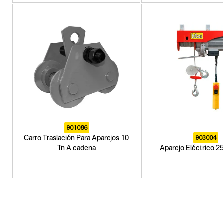
901086
903004
Carro Traslación Para Aparejos 10
Tn A cadena
Aparejo Eléctrico 2
Categoria principal