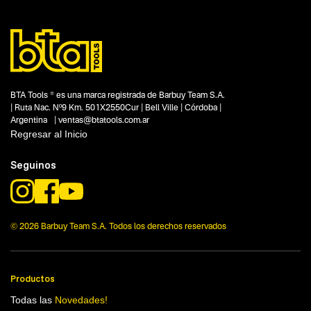
Subtipo
Pistolas para pintar
Segmentos - pendiente
Pintura
Capacidad
No items found.
BTA Tools ® es una marca registrada de Barbuy Team S.A.
Funcion o uso
| Ruta Nac. Nº9 Km. 501X2550Cur | Bell Ville | Córdoba |
No items found.
Argentina | ventas@btatools.com.ar
Regresar al Inicio
Tecnologia
260 cc
Seguinos
© 2026 Barbuy Team S.A. Todos los derechos reservados
Productos
Todas las
Novedades!