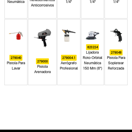
Revestimientos
Neumática
1/4"
1/4"
1/4"
Anticorrosivos
823224
279048
Lijadora
279040
279004.1
Roto-Orbital
Pistola Para
279000
Pistola Para
Aerógrafo
Neumática
Sopletear
Pistola
Lavar
Profesional
150 Mm (6")
Reforzada
Arenadora
Categoria principal
Herramientas neumáticas
Tipo
Pistolas neumáticas