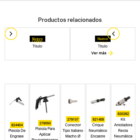
Productos relacionados
Nuevo
Nuevo
Codigo
Codigo
Titulo
Titulo
Ver más
820282
279107
821408
Kit
279050
824404
Conector
Crique
Amoladora
Pistola Para
Pistola De
Tipo Italiano
Neumático
Recta
Aplicar
Engrase
Macho Ø
Encastre
Neumática