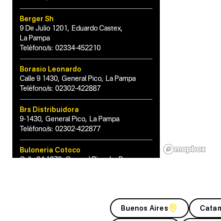
Berger Sh
9 De Julio 1201
,
Eduardo Castex
,
La Pampa
Teléfono/s:
02334-452210
Borasio Leonardo
Calle 9 1430
,
General Pico
,
La Pampa
Teléfono/s:
02302-422887
Brs Distribuidora
9-1430
,
General Pico
,
La Pampa
Teléfono/s:
02302-422877
Buloneria Cotoco
Calle 24 1376
,
General Pico
,
La Pampa
Teléfono/s:
02302-430333
Buloneria Falbo
Jose Ingenieros 1798
,
Santa Rosa
,
Buenos Aires
Cata
La Pampa
Teléfono/s:
02954-422105