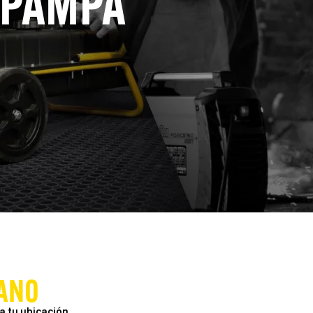
A PAMPA
ANO
a tu ubicación.