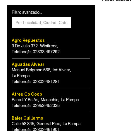
Filtro avanzado...
Agro Repuestos
9 De Julio 372
,
Winifreda
,
Teléfono/s:
02333-497292
Aguadas Alvear
Manuel Belgrano 668
,
Int Alvear
,
La Pampa
Teléfono/s:
02302-481281
Atreu Co Coop
Parodi Y Bs As
,
Macachin
,
La Pampa
Teléfono/s:
02953-452035
Baier Guillermo
Calle 58 845
,
General Pico
,
La Pampa
Teléfono/s:
02302-461901