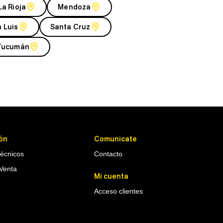
La Rioja
Mendoza
 Luis
Santa Cruz
Tucumán
ón
Comunicate
Técnicos
Contacto
Venta
Mi cuenta
Acceso clientes