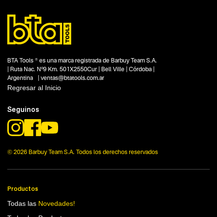
Perforadoras de banco
Segmentos - pendiente
Talleres
Carpintería
Capacidad
375 W
BTA Tools ® es una marca registrada de Barbuy Team S.A.
Funcion o uso
| Ruta Nac. Nº9 Km. 501X2550Cur | Bell Ville | Córdoba |
16 mm
Argentina | ventas@btatools.com.ar
Tecnologia
Regresar al Inicio
No items found.
Seguinos
© 2026 Barbuy Team S.A. Todos los derechos reservados
Productos
Todas las
Novedades!