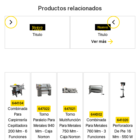
Productos relacionados
Nuevo
Nuevo
Codigo
Codigo
Titulo
Titulo
Ver más
644104
647022
647021
Combinada
644302
Para
Torno
Torno
641020
Carpintería
Paralelo Para
Multifunción
Combinada
Cepilladora
Metales 940
Para Metales
Para Metales
Perforadora
200 Mm - 6
Mm - Caja
750 Mm -
760 Mm - 3
De Pie 16
Funciones
Norton
Caja Norton
Funciones
Mm - 550 W