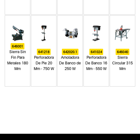
646001
641218
642020.1
641024
646040
Sierra Sin
Fin Para
Perforadora
Amoladora
Perforadora
Sierra
Metales 180
De Pie 20
De Banco de
De Banco 16
Circular 315
Mm
Mm - 750 W
250 W
Mm - 550 W
Mm
Categoria principal
Herramientas eléctricas
Tipo
Perforadoras y taladros banco y pie
Subtipo