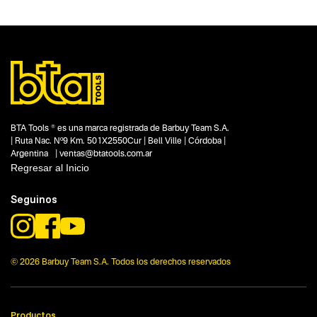
Tipo
Filtros y reguladores de aire
Subtipo
No items found.
Segmentos - pendiente
Talleres
Automotor
Capacidad
BTA Tools ® es una marca registrada de Barbuy Team S.A.
No items found.
| Ruta Nac. Nº9 Km. 501X2550Cur | Bell Ville | Córdoba |
Argentina | ventas@btatools.com.ar
Funcion o uso
Regresar al Inicio
1/2"
Tecnologia
Seguinos
No items found.
© 2026 Barbuy Team S.A. Todos los derechos reservados
Productos