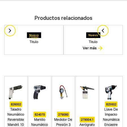
Productos relacionados
Nuevo
Nuevo
Codigo
Codigo
Titulo
Titulo
Ver más
826002
823602
Taladro
Llave De
824070
279080
Neumático
Impacto
279004.1
Reversible
Martillo
Medidor De
Neumática
Mandril 10
Neumático
Presión 3
Aerógrafo
Encastre