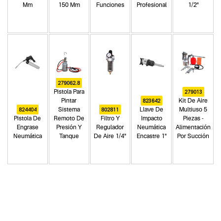
Mm
150 Mm
Funciones
Profesional
1/2"
279062.8
279013
Pistola Para
823642
Pintar
Kit De Aire
824404
802811
Sistema
Llave De
Multiuso 5
Pistola De
Remoto De
Filtro Y
Impacto
Piezas -
Engrase
Presión Y
Regulador
Neumática
Alimentación
Neumática
Tanque
De Aire 1/4"
Encastre 1"
Por Succión
Categoria principal
Herramientas neumáticas