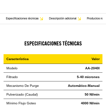
Especificaciones técnicas
Descripción adicional
Productos rela
ESPECIFICACIONES TÉCNICAS
Característica
Valor
Modelo
AA-2040I
Filtrado
5-40 micrones
Mecanismo De Purge
Automático-Manual
Pulverizado (Caudal)
50 NI/min
Mínimo Flujo Goteo
4000 NI/min