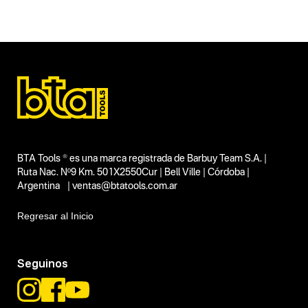
Herramientas manuales
Tipo
Aparejos
Subtipo
Carros traslación para aparejos
Segmentos - pendiente
Talleres
Construcción
Capacidad
No items found.
Funcion o uso
BTA Tools ® es una marca registrada de Barbuy Team S.A. |
Ruta Nac. Nº9 Km. 501X2550Cur | Bell Ville | Córdoba |
No items found.
Argentina | ventas@btatools.com.ar
Tecnologia
10 Tn
Regresar al Inicio
Seguinos