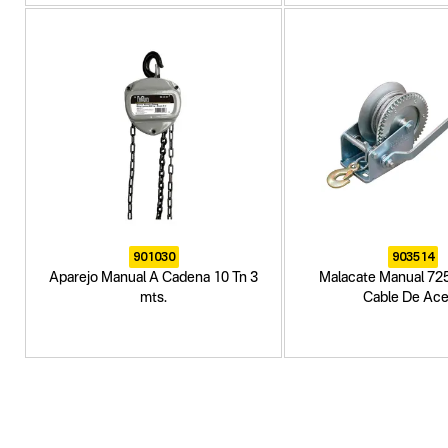
901030
903514
Aparejo Manual A Cadena 10 Tn 3
Malacate Manual 725
mts.
Cable De Ac
Categoria principal