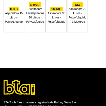
133001.1
132031
132014
132020.1
Aspiradora
Aspiradora 70
Aspiradora 15
Lavatapizados
Aspiradora 30
Litros -
Litros -
20 Litros -
Litros -
Polvo/Líquido
Polvo/Líquido
Polvo/Líquido
Polvo/Líquido
- 3 Motores
Categoria principal
Herramientas eléctricas
Tipo
Aspiradoras
Subtipo
No items found.
Segmentos - pendiente
Limpieza
Capacidad
No items found.
BTA Tools ® es una marca registrada de Barbuy Team S.A.