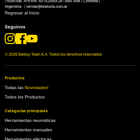
| Ruta Nac. Nº9 Km. 501X2550Cur | Bell Ville | Córdoba |
Funcion o uso
Argentina | ventas@btatools.com.ar
No items found.
Regresar al Inicio
Tecnologia
Seguinos
70 Lts
© 2026 Barbuy Team S.A. Todos los derechos reservados
Productos
Todas las
Novedades!
Todos los Productos
Categorías principales
Herramientas neumáticas
Herramientas manuales
Herramientas eléctricas