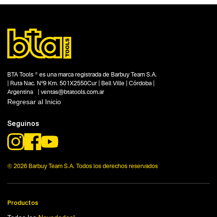
Subtipo
No items found.
Segmentos - pendiente
Automotor
Talleres
Capacidad
BTA Tools ® es una marca registrada de Barbuy Team S.A.
No items found.
| Ruta Nac. Nº9 Km. 501X2550Cur | Bell Ville | Córdoba |
Argentina | ventas@btatools.com.ar
Funcion o uso
Regresar al Inicio
1"
Tecnologia
Seguinos
No items found.
© 2026 Barbuy Team S.A. Todos los derechos reservados
Productos