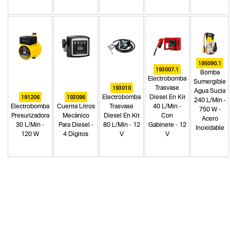
195090.1
193007.1
Bomba
Electrobomba
Sumergible
193010
Trasvase
Agua Sucia
191206
193096
Electrobomba
Diesel En Kit
240 L/Min -
Electrobomba
Cuenta Litros
Trasvase
40 L/Min -
750 W -
Presurizadora
Mecánico
Diesel En Kit
Con
Acero
30 L/Min -
Para Diesel -
80 L/Min - 12
Gabinete - 12
Inoxidable
120 W
4 Dígitos
V
V
Categoria principal
Herramientas manuales
Tipo
Bombas para agua