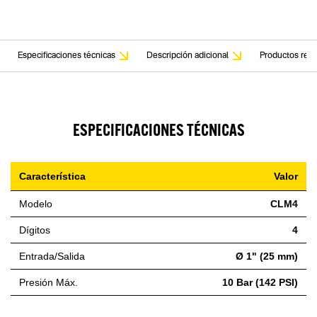
Especificaciones técnicas
Descripción adicional
Productos rela
ESPECIFICACIONES TÉCNICAS
Característica
Valor
Modelo
CLM4
Dígitos
4
Entrada/Salida
Ø 1" (25 mm)
Presión Máx.
10 Bar (142 PSI)