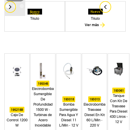
Nuevo
Nuevo
Codigo
Codigo
Titulo
Titulo
Ver más
195046
Electrobomba
193061
Sumergible
Tanque
193018
193013
De
Con Kit De
Profundidad
Bomba
Electrobomba
Trasvase
195218B
1500 W -
Sumergible
Trasvase
Para Diesel
Caja De
Turbinas de
Para Agua Y
Diesel En Kit
430 Litros -
Control 1200
Acero
Diesel 11
60 L/Min -
12 V
W
Inoxidable
L/Min - 12 V
220 V